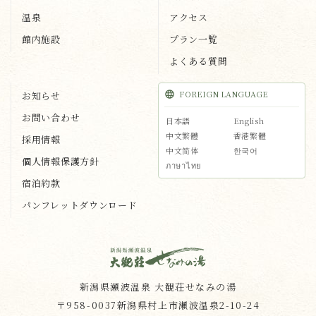
温泉
アクセス
館内施設
プラン一覧
よくある質問
FOREIGN LANGUAGE
お知らせ
お問い合わせ
日本語
English
中文繁體
香港繁體
採用情報
中文简体
한국어
個人情報保護方針
ภาษาไทย
宿泊約款
パンフレットダウンロード
新潟県瀬波温泉 大観荘せなみの湯
〒958-0037新潟県村上市瀬波温泉2-10-24