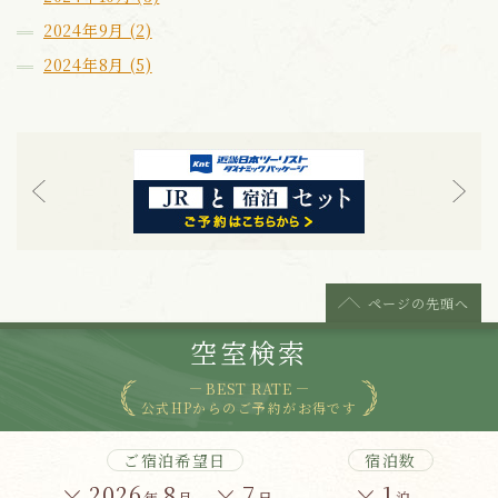
2024年9月 (2)
2024年8月 (5)
ページの
先頭へ
空室検索
BEST RATE
公式HPからのご予約がお得です
ご宿泊希望日
宿泊数
2026
8
7
1
年
月
日
泊