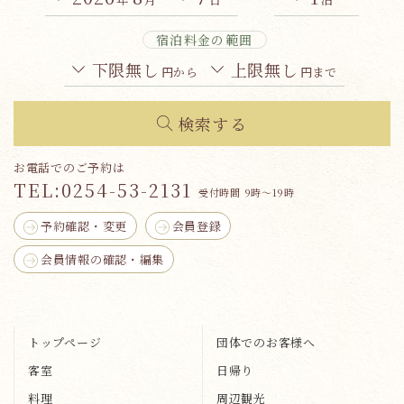
宿泊料金の範囲
下限無し
上限無し
円から
円まで
検索する
お電話でのご予約は
TEL:
0254-53-2131
受付時間 9時～19時
予約確認・変更
会員登録
会員情報の確認・編集
トップページ
団体でのお客様へ
客室
日帰り
料理
周辺観光