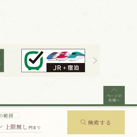
ページの
先頭へ
の範囲
検索する
上限無し
円まで