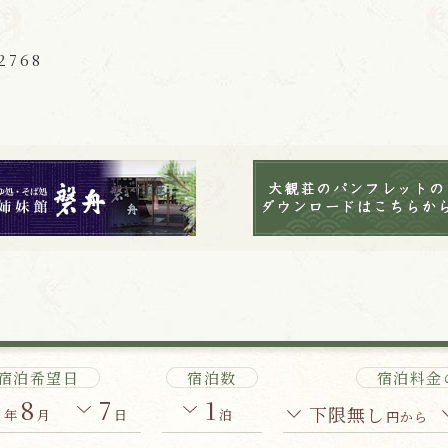
2768
宿泊希望日
宿泊数
宿泊料金
6
8
7
1
下限無し
年
月
日
泊
円から