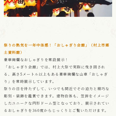
祭りの熱気を一年中体感！「おしゃぎり会館」（村上市郷
土資料館）
豪華絢爛なおしゃぎりを常設展示！
「おしゃぎり会館」では、村上大祭で実際に曳き回され
る、高さ5メートル以上もある豪華絢爛な山車「おしゃぎ
り」を常時展示しています。
祭りの日を待たずして、いつでも間近でその迫力と精巧な
彫刻・装飾を鑑賞できます。建物自体も、笠鉾をイメージ
したユニークな円形ドーム型となっており、展示されてい
るおしゃぎりを360度からじっくりとご覧いただけます。