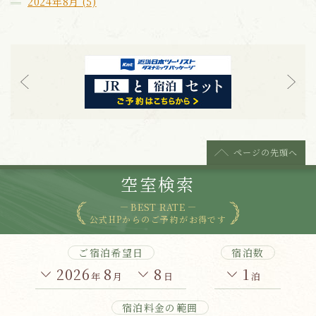
2024年8月 (5)
ページの
先頭へ
空室検索
BEST RATE
公式HPからのご予約がお得です
ご宿泊希望日
宿泊数
2026
8
8
1
年
月
日
泊
宿泊料金の範囲