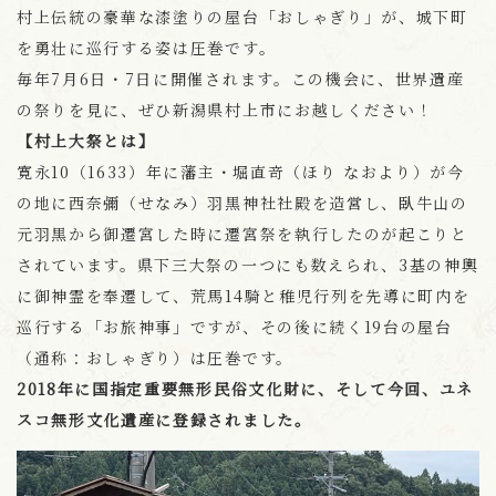
村上伝統の豪華な漆塗りの屋台「おしゃぎり」が、城下町
を勇壮に巡行する姿は圧巻です。
毎年7月6日・7日に開催されます。この機会に、世界遺産
の祭りを見に、ぜひ新潟県村上市にお越しください！
【村上大祭とは】
寛永10（1633）年に藩主・堀直竒（ほり なおより）が今
の地に西奈彌（せなみ）羽黒神社社殿を造営し、臥牛山の
元羽黒から御遷宮した時に遷宮祭を執行したのが起こりと
されています。県下三大祭の一つにも数えられ、3基の神輿
に御神霊を奉遷して、荒馬14騎と稚児行列を先導に町内を
巡行する「お旅神事」ですが、その後に続く19台の屋台
（通称：おしゃぎり）は圧巻です。
2018年に国指定重要無形民俗文化財に、そして今回、ユネ
スコ無形文化遺産に登録されました。