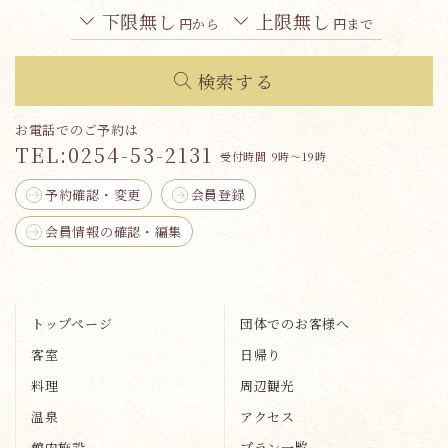
下限無し
上限無し
円から
円まで
検索する
お電話でのご予約は
TEL:
0254-53-2131
受付時間 9時～19時
予約確認・変更
会員登録
会員情報の確認・編集
トップページ
団体でのお客様へ
客室
日帰り
料理
周辺観光
温泉
アクセス
館内施設
プラン一覧