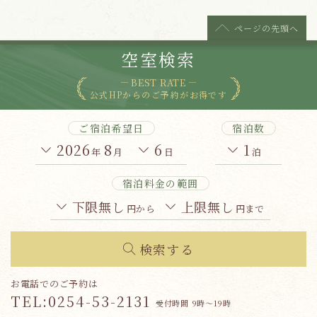
ページの
先頭へ
空室検索
BEST RATE
公式HPからのご予約がお得です
ご宿泊希望日
宿泊数
2026
8
6
1
年
月
日
泊
宿泊料金の範囲
下限無し
上限無し
円から
円まで
検索する
お電話でのご予約は
TEL:
0254-53-2131
受付時間 9時～19時