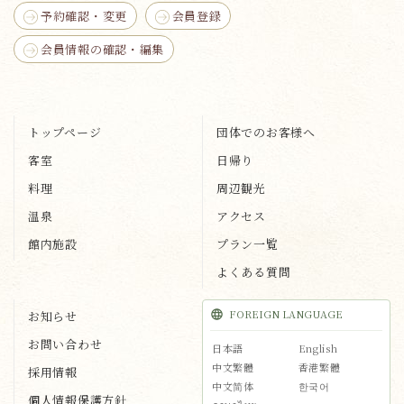
予約確認・変更
会員登録
会員情報の確認・編集
トップページ
団体でのお客様へ
客室
日帰り
料理
周辺観光
温泉
アクセス
館内施設
プラン一覧
よくある質問
FOREIGN LANGUAGE
お知らせ
お問い合わせ
日本語
English
中文繁體
香港繁體
採用情報
中文简体
한국어
個人情報保護方針